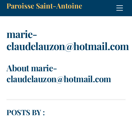
Paroisse Saint-Antoine
Skip
Men
to
content
marie-
claudelauzon@hotmail.com
About
marie-
claudelauzon@hotmail.com
POSTS BY :