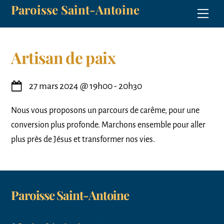
Paroisse Saint-Antoine
Skip
Men
to
content
Artisan de paix
27 mars 2024
@
19h00
-
20h30
Nous vous proposons un parcours de carême, pour une
conversion plus profonde. Marchons ensemble pour aller
plus près de Jésus et transformer nos vies.
Paroisse Saint-Antoine