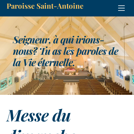
Paroisse Saint-Antoine
Skip
Men
to
content
Seigneur, à qui irions-
nous? Tu as les paroles de
la Vie éternelle.
Messe du